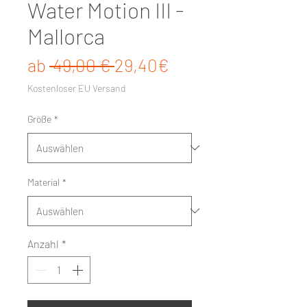
Water Motion III -
Mallorca
Standardpreis
Sale-Preis
ab
 49,00 € 
29,40€
Kostenloser EU Versand
Größe
*
Material
*
Anzahl
*