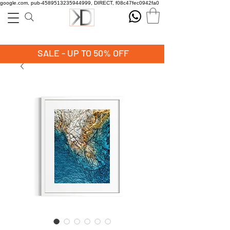
google.com, pub-4589513235944999, DIRECT, f08c47fec0942fa0
SALE - UP TO 50% OFF