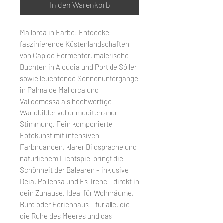
In den Warenkorb
Mallorca in Farbe: Entdecke
faszinierende Küstenlandschaften
von Cap de Formentor, malerische
Buchten in Alcúdia und Port de Sóller
sowie leuchtende Sonnenuntergänge
in Palma de Mallorca und
Valldemossa als hochwertige
Wandbilder voller mediterraner
Stimmung. Fein komponierte
Fotokunst mit intensiven
Farbnuancen, klarer Bildsprache und
natürlichem Lichtspiel bringt die
Schönheit der Balearen – inklusive
Deià, Pollensa und Es Trenc – direkt in
dein Zuhause. Ideal für Wohnräume,
Büro oder Ferienhaus – für alle, die
die Ruhe des Meeres und das