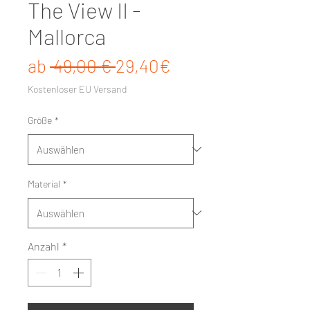
The View II -
Mallorca
Standardpreis
Sale-Preis
ab
 49,00 € 
29,40€
Kostenloser EU Versand
Größe
*
Material
*
Anzahl
*