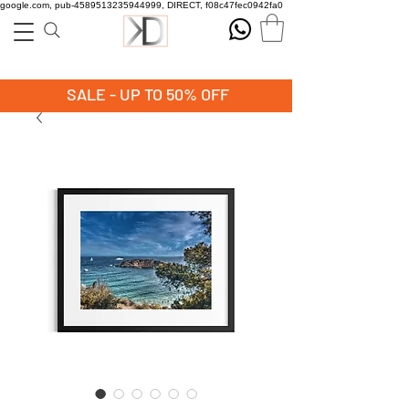
google.com, pub-4589513235944999, DIRECT, f08c47fec0942fa0
SALE - UP TO 50% OFF