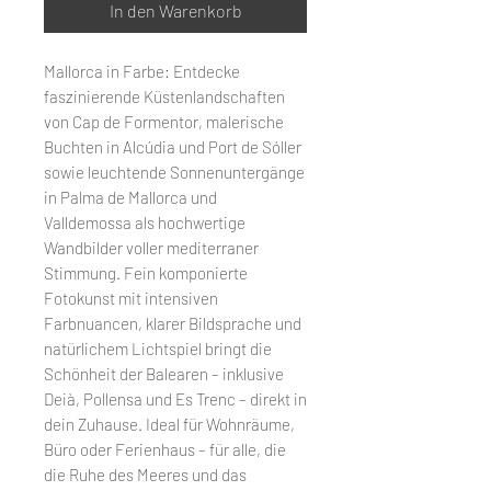
In den Warenkorb
Mallorca in Farbe: Entdecke
faszinierende Küstenlandschaften
von Cap de Formentor, malerische
Buchten in Alcúdia und Port de Sóller
sowie leuchtende Sonnenuntergänge
in Palma de Mallorca und
Valldemossa als hochwertige
Wandbilder voller mediterraner
Stimmung. Fein komponierte
Fotokunst mit intensiven
Farbnuancen, klarer Bildsprache und
natürlichem Lichtspiel bringt die
Schönheit der Balearen – inklusive
Deià, Pollensa und Es Trenc – direkt in
dein Zuhause. Ideal für Wohnräume,
Büro oder Ferienhaus – für alle, die
die Ruhe des Meeres und das