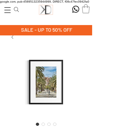
google.com, pub-4589513235944999, DIRECT, f08c47fec0942fa0
SALE - UP TO 50% OFF