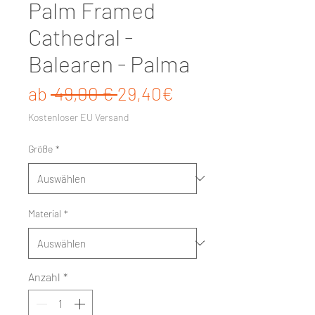
Palm Framed
Cathedral -
Balearen - Palma
Standardpreis
Sale-Preis
ab
 49,00 € 
29,40€
Kostenloser EU Versand
Größe
*
Material
*
Anzahl
*