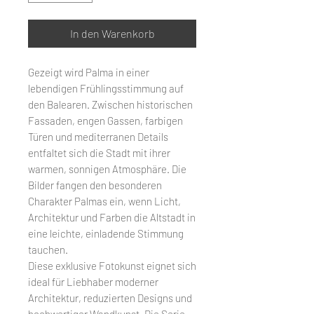
In den Warenkorb
Gezeigt wird Palma in einer
lebendigen Frühlingsstimmung auf
den Balearen. Zwischen historischen
Fassaden, engen Gassen, farbigen
Türen und mediterranen Details
entfaltet sich die Stadt mit ihrer
warmen, sonnigen Atmosphäre. Die
Bilder fangen den besonderen
Charakter Palmas ein, wenn Licht,
Architektur und Farben die Altstadt in
eine leichte, einladende Stimmung
tauchen.
Diese exklusive Fotokunst eignet sich
ideal für Liebhaber moderner
Architektur, reduzierten Designs und
hochwertiger Wandkunst. Die Serie