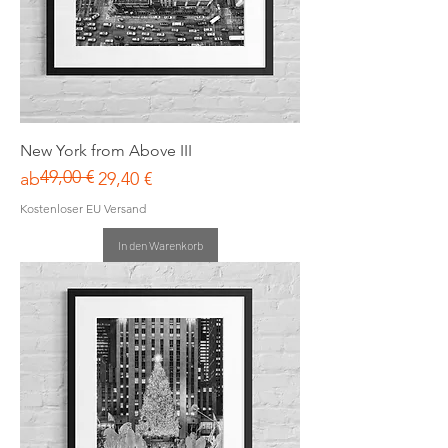
New York from Above III
49,00 €
Standardpreis
Sale-Preis
ab
29,40 €
Kostenloser EU Versand
In den Warenkorb