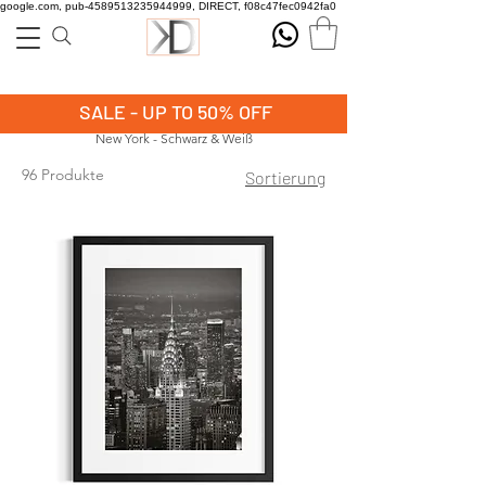
google.com, pub-4589513235944999, DIRECT, f08c47fec0942fa0
SALE - UP TO 50% OFF
New York - Schwarz & Weiß
96 Produkte
Sortierung