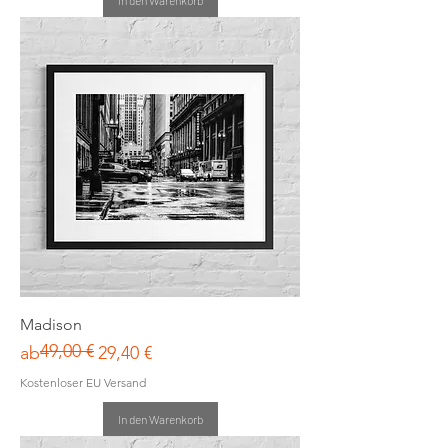
Madison
49,00 €
Standardpreis
Sale-Preis
ab
29,40 €
Kostenloser EU Versand
In den Warenkorb