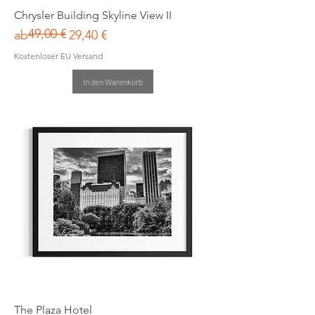
Chrysler Building Skyline View II
49,00 €
Standardpreis
Sale-Preis
ab
29,40 €
Kostenloser EU Versand
In den Warenkorb
The Plaza Hotel