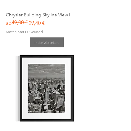
Chrysler Building Skyline View I
49,00 €
Standardpreis
Sale-Preis
ab
29,40 €
Kostenloser EU Versand
In den Warenkorb