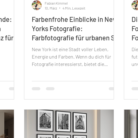
Fabian Kimmel
10. März
4 Min. Lesezeit
nde:
Farbenfrohe Einblicke in New
Di
n
Yorks Fotografie:
Fo
z für
Farbfotografie für urbanen Stil
F
New York ist eine Stadt voller Leben,
Die
Energie und Farben. Wenn du dich für
fu
Fotografie interessierst, bietet die
un
ist eine
Metropole unzählige Möglichkeiten,
nur
ration für
urbane Szenen in lebendigen Farben
so
estalter.
einzufangen. Die Farbfotografie für
Ins
 in
urbanen Stil bringt die Dynamik und
Ku
Vielfalt der Stadt auf beeindruckende
na
inden
Weise zum Ausdruck. In diesem Beitrag
de
 Ästhetik
erfährst du, wie du die Farben New Yorks
bes
die sowohl
in deinen Fotos optimal nutzen kannst,
Dub
n diesem
welche Motive besonders spannend sind
di
hwarz-Wei
und wie du deine eigenen vier Wä
Dub