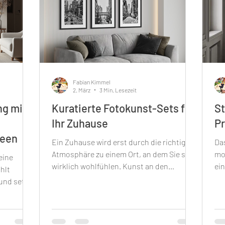
Fabian Kimmel
2. März
3 Min. Lesezeit
ng mit
Kuratierte Fotokunst-Sets für
St
Ihr Zuhause
Pr
deen
Ein Zuhause wird erst durch die richtige
Das
Atmosphäre zu einem Ort, an dem Sie sich
mo
eine
wirklich wohlfühlen. Kunst an den
ei
hlt
Wänden spielt dabei eine entscheidende
kan
und setzt
Rolle. Besonders kuratierte Fotokunst-
Sta
ne Räume
Sets bieten Ihnen die Möglichkeit, Ihre
Die
estalten
Räume mit einzigartigen,
ik
tig. In