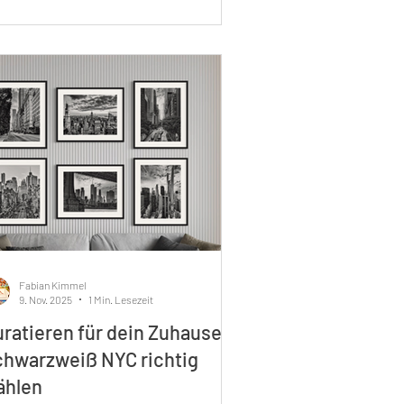
ilding oder der Freiheitsstatue –
nen sich hervorragend als Blickfang.
 ergänzen minimalistische, industrielle
er zeitgenössische Einrichtungsstile.
w York Skyline Prints im modernen
um..
Fabian Kimmel
9. Nov. 2025
1 Min. Lesezeit
ratieren für dein Zuhause:
hwarzweiß NYC richtig
ählen