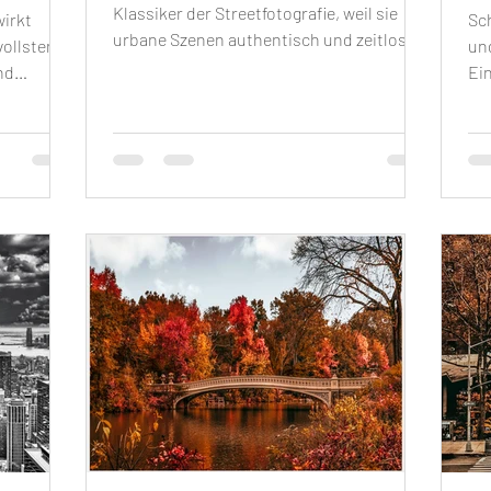
Klassiker der Streetfotografie, weil sie
irkt
Sch
urbane Szenen authentisch und zeitlos
vollsten
un
wirken lässt und den Blick auf Licht,
nd
Ein
Schatten und Komposition lenkt.​New
au
Yorks Straßen, vom Financial District bis
vis
Midtown, liefern unerschöpfliche Motive –
aten. Gut
Wo
Treppenhäuser, Fassadenraster,
Pa
Schaufensterreflexionen und
d erzählen
Ra
Brückenstrukturen werden in Monochrom
rade
St
zu klaren Formen und Mustern.​Motiv-
bei ihren
Sc
Ikonen wie die Brooklyn Bridge und
atierte
red
Straßenszenen Manhattans bieten in
hbare
Br
Schwar
ung und
Li
Fa