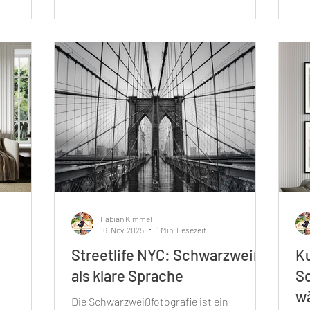
stimmungsvollen Bildern zu gestalten.
State Bu
du mit
Diese Sets sind sorgfältig
eig
hn- oder
zusammengestellt, um harmonisch zu
Sie
 dabei
wirken und Ihrem Wohnraum eine
od
reichst.
besondere Note zu verleihen. Wenn Sie
Ne
en deine
auf der Suche nach einer stilvollen und
Ra
atierte
zugleich per
Fabian Kimmel
16. Nov. 2025
1 Min. Lesezeit
Streetlife NYC: Schwarzweiß
Ku
als klare Sprache
Sc
w
Die Schwarzweißfotografie ist ein