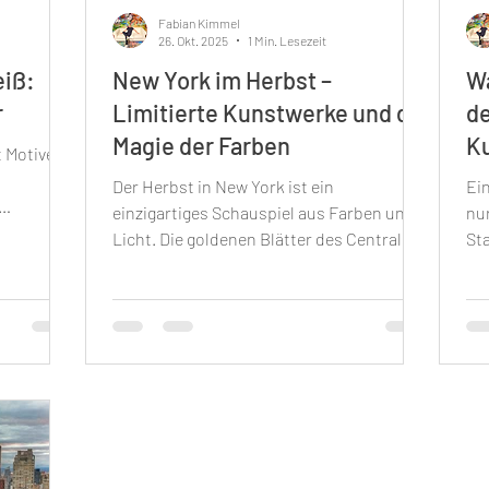
Fabian Kimmel
26. Okt. 2025
1 Min. Lesezeit
eiß:
New York im Herbst –
W
r
Limitierte Kunstwerke und die
de
Magie der Farben
Ku
t Motive
Der Herbst in New York ist ein
Ei
einzigartiges Schauspiel aus Farben und
nur
che
Licht. Die goldenen Blätter des Central
Sta
yline
Parks und die imposante Manhattan
Ma
attan gilt
Skyline bieten beeindruckende
Sk
st
Fotomotive, die in ihren Details
Par
nd
begeistern. KimmelDesigns präsentiert
gl
ate
dir eine exklusive Kollektion von Giclée
sic
as es zu
Postern, die genau diese besondere
Sei
he
Stimmung des Herbstes in NYC
ein
​Der
festhalten. Jedes unserer limitierten
al
nführung,
Kunstwerke erzählt die Geschichte von
de