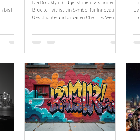
Die Brooklyn Bridge ist mehr als nur eine
Ein
 bist, die
Brücke – sie ist ein Symbol für Innovation,
Es 
Geschichte und urbanen Charme. Wenn
Pr
n, dann
du dein Zuhause mit einem besonderen
zu
lt der
Kunstwerk verschönern möchtest, sind
und
n
Brooklyn Bridge Bilder eine
au
hervorragende Wahl. Sie bringen nicht nur
Sky
nd
die beeindruckende Architektur und das
fa
urbane Flair in deine Räume, sondern
nic
erke von
schaffen auch eine Atmosphäre voller
so
erbinden
Inspiration und Stil. In diesem Beitrag
At
lerischem
erfährst du, wie du mit Brooklyn Bridge
Sie
inierende
Bildern stilvolle Akz
op