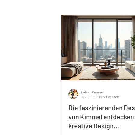
Fabian Kimmel
16. Juli
3 Min. Lesezeit
Die faszinierenden De
von Kimmel entdecken
kreative Design
Inspirationsquellen