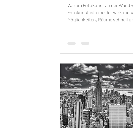
Warum Fotokunst an der Wand w
Fotokunst ist eine der wirkungs
Möglichkeiten, Räume schnell u
nachhaltig zu verändern – ohne
Renovierung, nur mit bewusst
ausgewählten Motiven und Form
platzierte Wandbilder schaffen
Atmosphäre, setzen Akzente un
Ihre persönliche Geschichte.Ge
limitierte Editionen behalten da
Sammlerwert und wirken wie kur
Kunstwerke statt wie austausc
Deko. Der erste Schritt: Stimm
Raum analysiere