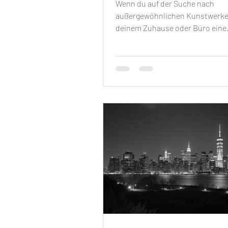
Wenn du auf der Suche nach
außergewöhnlichen Kunstwerken
deinem Zuhause oder Büro eine
besondere Atmosphäre verleihe
bist du hier genau richtig. Die We
Fotografie bietet dir eine Fülle a
Möglichkeiten, um Räume mit
einzigartigen Stadtansichten u
künstlerischen Perspektiven zu
bereichern. Dabei stechen die W
Kimmel besonders hervor. Sie v
technische Präzision mit künst
Feingefühl und schaffen so fasz
Designs, die zum