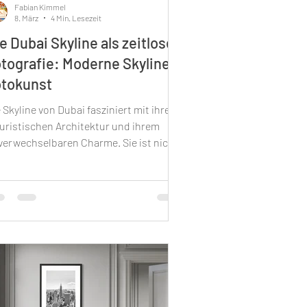
Fabian Kimmel
8. März
4 Min. Lesezeit
e Dubai Skyline als zeitlose
tografie: Moderne Skyline
otokunst
 Skyline von Dubai fasziniert mit ihrer
turistischen Architektur und ihrem
verwechselbaren Charme. Sie ist nicht
 ein Symbol für Fortschritt und Luxus,
ndern auch eine Quelle unzähliger
pirationen für Fotografen und
nstliebhaber. Wenn du auf der Suche
ch moderner Skyline Fotokunst bist, die
inem Zuhause oder Büro eine
ondere Atmosphäre verleiht, ist die
ai Skyline ein perfektes Motiv. In
esem Beitrag erfährst du, warum die
ai Skyline als zeitlo