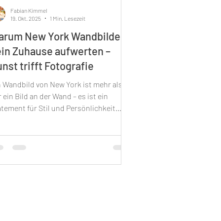
Fabian Kimmel
19. Okt. 2025
1 Min. Lesezeit
arum New York Wandbilder
in Zuhause aufwerten –
nst trifft Fotografie
n Wandbild von New York ist mehr als
 ein Bild an der Wand – es ist ein
tement für Stil und Persönlichkeit.
nhattan mit seiner unverkennbaren
yline und dem grünen Herz des Central
ks inspiriert Künstler und Fotografen
eichermaßen. Gerade im Herbst zeigt
h diese Stadt von ihrer schönsten
te: Die Farbenpracht der Blätter bringt
zigartige Fotomotive hervor, die sich
s Kunstdrucke und Poster perfekt in
inem Zuhause machen. Unsere Giclée