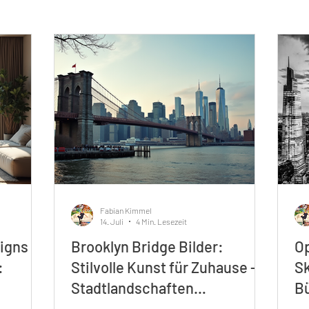
Fabian Kimmel
14. Juli
4 Min. Lesezeit
signs
Brooklyn Bridge Bilder:
Op
:
Stilvolle Kunst für Zuhause –
Sk
Stadtlandschaften
B
Kunstwerke Kaufen