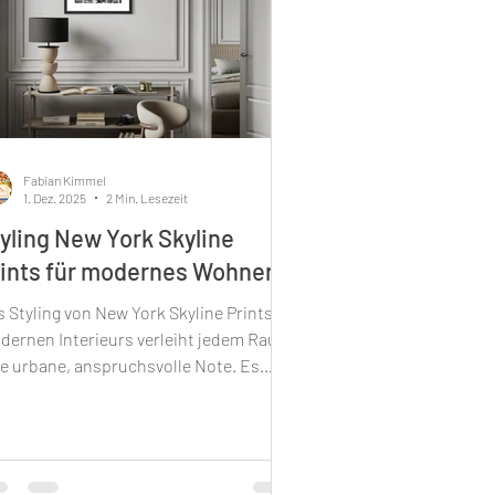
Fabian Kimmel
1. Dez. 2025
2 Min. Lesezeit
yling New York Skyline
ints für modernes Wohnen
 Styling von New York Skyline Prints in
dernen Interieurs verleiht jedem Raum
ne urbane, anspruchsvolle Note. Es
n ihn in eine stilvolle Hommage an die
dt verwandeln, die niemals schläft.
se Prints – insbesondere mit
onischen Wahrzeichen wie dem Empire