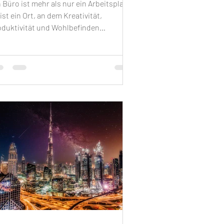
 Büro ist mehr als nur ein Arbeitsplatz.
ist ein Ort, an dem Kreativität,
oduktivität und Wohlbefinden
sammenkommen sollten. Eine einfache
 wirkungsvolle Möglichkeit, Ihr Büro
fzuwerten, ist die Verwendung von
line-Bildern für Bürogestaltung . Diese
szinierenden Stadtansichten bringen
ht nur Stil und Eleganz in Ihre Räume,
ndern fördern auch eine inspirierende
mosphäre. In diesem Beitrag erfahren
, wie Sie mit Skyline-Bildern Ihr Büro
timal ges