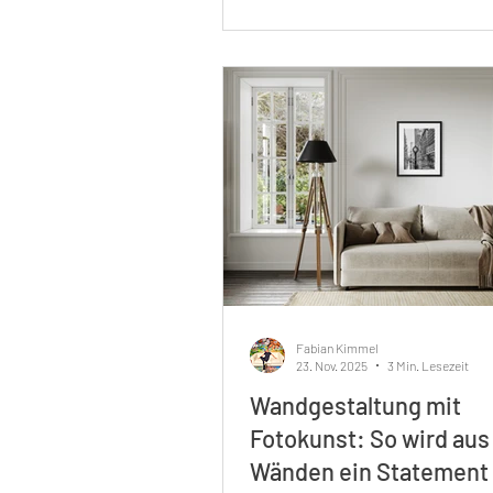
diesem Beitrag erfährst du, wie 
kuratierter Fotokunst deine Wo
Arbeitsbereiche aufwertest und
deinen persönlichen Stil unterst
Warum kuratierte fotokunst-ide
Raumgestaltung bereichern Kur
Fotokunst bedeutet, d
Fabian Kimmel
23. Nov. 2025
3 Min. Lesezeit
Wandgestaltung mit
Fotokunst: So wird aus
Wänden ein Statement