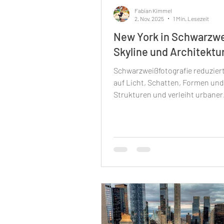
Fabian Kimmel
2. Nov. 2025
1 Min. Lesezeit
New York in Schwarzw
Skyline und Architektu
Schwarzweißfotografie reduzier
auf Licht, Schatten, Formen und
Strukturen und verleiht urbaner
Architektur eine zeitlos-klassis
Anmutung, die bei New Yorks Sk
besonders wirkungsvoll ist.​Manh
als Herz von New York City und i
weltberühmt für seine Skyline u
Wahrzeichen wie das Empire St
Building und den Central Park, w
einem idealen Motiv für ikonisc
Schwarzweiß-Wandbilder macht.
Verzicht auf Farbe betont Linie