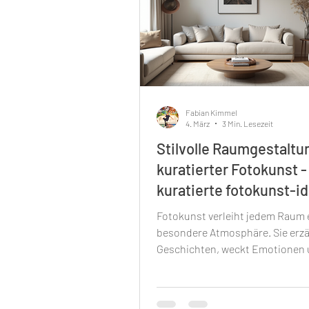
Fabian Kimmel
4. März
3 Min. Lesezeit
Stilvolle Raumgestaltu
kuratierter Fotokunst -
kuratierte fotokunst-i
Fotokunst verleiht jedem Raum 
besondere Atmosphäre. Sie erzä
Geschichten, weckt Emotionen 
stilvolle Akzente. Wenn du dei
mit ausgewählten Fotografien g
möchtest, bist du hier genau rich