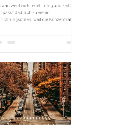
warzweiß wirkt edel, ruhig und zeitlos
d passt dadurch zu vielen
richtungsstilen, weil die Konzentration
f Helligkeitskontraste und Formen
uelle Klarheit schafft.​Für
hnbereiche eignen sich weite Skyline-
noramen von Manhattan, da sie
umtiefe erzeugen und als zentrales
atement-Piece funktionieren.​Für
hlaf- und Arbeitsräume sind grafisch
uzierte Architekturdetails und
ückenstrukturen ideal, da
nienführung und Rhythmus ohne
rbreize harmonisch wir