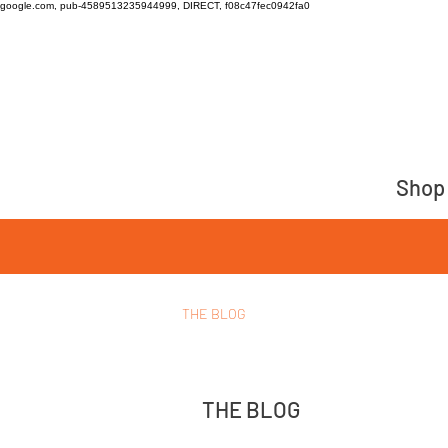
google.com, pub-4589513235944999, DIRECT, f08c47fec0942fa0
Shop
THE BLOG
THE BLOG