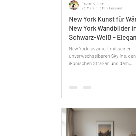
Fabian Kimmel
23. März
3 Min. Lesezeit
New York Kunst für Wä
New York Wandbilder i
Schwarz-Weiß – Elegan
Ihr Zuhause
New York fasziniert mit seiner
unverwechselbaren Skyline, den
ikonischen Straßen und dem
pulsierenden Leben. Diese Stadt 
unerschöpfliche Quelle der Inspi
Kunstliebhaber und Innenraumg
Besonders New York Wandbilder
Schwarz-Weiß bringen eine zeitlose
Eleganz in Ihre Räume. Sie verb
urbanen Charme mit klassischer
und schaffen eine Atmosphäre, 
modern als auch stilvoll wirkt. I
Beitrag erfahren Sie, warum Sc