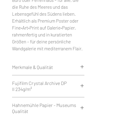
die Ruhe des Meeres und das
Lebensgefühl des Südens lieben.
Erhältlich als Premium Poster oder
Fine‑Art‑Print auf Galerie‑Papier,
rahmenfertig und in kuratierten
Größen – für deine persönliche
Wandgalerie mit mediterranem Flair.
Merkmale & Qualität
Edition 50
Fujifilm Crystal Archive DP
Weißrand rundum 1 cm.
II 234g/m²
Druck als Giclée auf Fujifilm
Crystal Archive DP II 234g/m² - Matt
Fujifilm Crystal Archive DP II ist ein
Hahnemühle Papier - Museums
oder Glossy.
hochwertiges Silberhalogenid-
Qualität
oder
Fotopapier mit 234 g/m², das in
auf Hahnemühle FineArt Baryta
matter oder glänzender
Hahnemühle Fine Art Baryta ist ein
Papier 325g/m² Glossy.
Ausführung erhältlich ist. Es
hellweißes, hochglänzendes