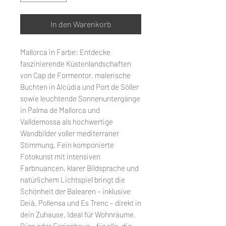
In den Warenkorb
Mallorca in Farbe: Entdecke
faszinierende Küstenlandschaften
von Cap de Formentor, malerische
Buchten in Alcúdia und Port de Sóller
sowie leuchtende Sonnenuntergänge
in Palma de Mallorca und
Valldemossa als hochwertige
Wandbilder voller mediterraner
Stimmung. Fein komponierte
Fotokunst mit intensiven
Farbnuancen, klarer Bildsprache und
natürlichem Lichtspiel bringt die
Schönheit der Balearen – inklusive
Deià, Pollensa und Es Trenc – direkt in
dein Zuhause. Ideal für Wohnräume,
Büro oder Ferienhaus – für alle, die