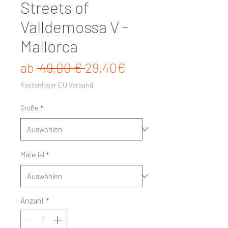
Streets of
Valldemossa V -
Mallorca
Standardpreis
Sale-Preis
ab
 49,00 € 
29,40€
Kostenloser EU Versand
Größe
*
Material
*
Anzahl
*