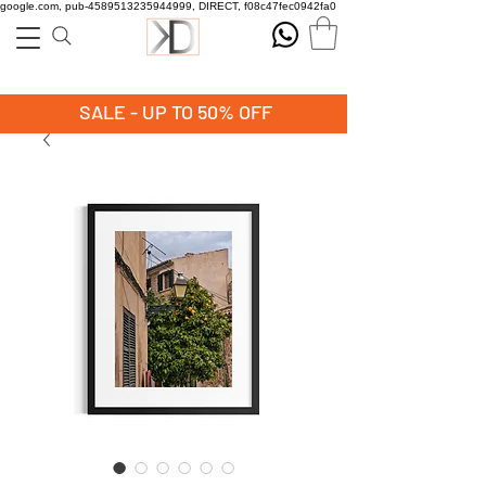
google.com, pub-4589513235944999, DIRECT, f08c47fec0942fa0
SALE - UP TO 50% OFF