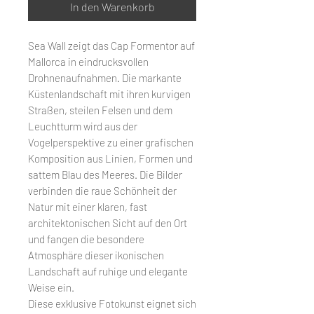
In den Warenkorb
Sea Wall zeigt das Cap Formentor auf
Mallorca in eindrucksvollen
Drohnenaufnahmen. Die markante
Küstenlandschaft mit ihren kurvigen
Straßen, steilen Felsen und dem
Leuchtturm wird aus der
Vogelperspektive zu einer grafischen
Komposition aus Linien, Formen und
sattem Blau des Meeres. Die Bilder
verbinden die raue Schönheit der
Natur mit einer klaren, fast
architektonischen Sicht auf den Ort
und fangen die besondere
Atmosphäre dieser ikonischen
Landschaft auf ruhige und elegante
Weise ein.
Diese exklusive Fotokunst eignet sich