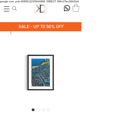
google.com, pub-4589513235944999, DIRECT, f08c47fec0942fa0
SALE - UP TO 50% OFF