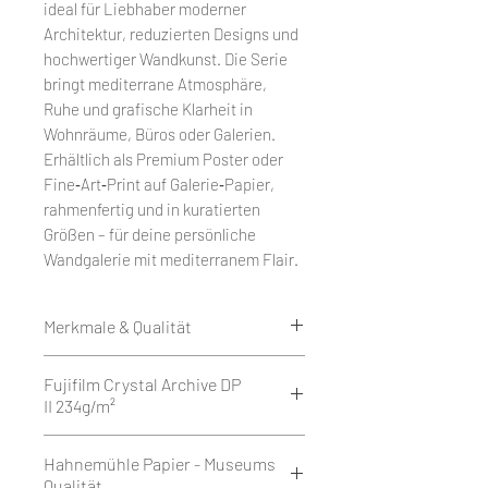
ideal für Liebhaber moderner
Architektur, reduzierten Designs und
hochwertiger Wandkunst. Die Serie
bringt mediterrane Atmosphäre,
Ruhe und grafische Klarheit in
Wohnräume, Büros oder Galerien.
Erhältlich als Premium Poster oder
Fine‑Art‑Print auf Galerie‑Papier,
rahmenfertig und in kuratierten
Größen – für deine persönliche
Wandgalerie mit mediterranem Flair.
Merkmale & Qualität
Edition 50
Fujifilm Crystal Archive DP
Weißrand rundum 1 cm.
II 234g/m²
Druck als Giclée auf Fujifilm
Crystal Archive DP II 234g/m² - Matt
Fujifilm Crystal Archive DP II ist ein
Hahnemühle Papier - Museums
oder Glossy.
hochwertiges Silberhalogenid-
Qualität