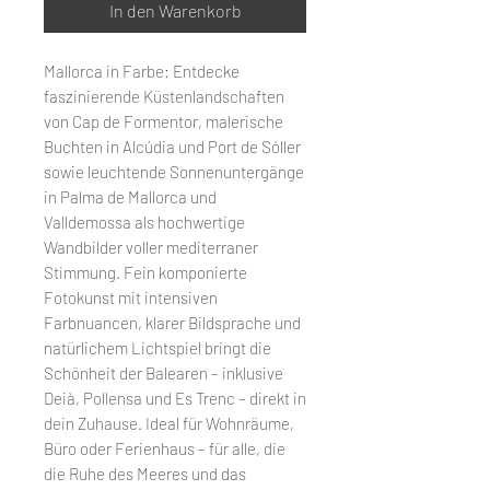
In den Warenkorb
Mallorca in Farbe: Entdecke
faszinierende Küstenlandschaften
von Cap de Formentor, malerische
Buchten in Alcúdia und Port de Sóller
sowie leuchtende Sonnenuntergänge
in Palma de Mallorca und
Valldemossa als hochwertige
Wandbilder voller mediterraner
Stimmung. Fein komponierte
Fotokunst mit intensiven
Farbnuancen, klarer Bildsprache und
natürlichem Lichtspiel bringt die
Schönheit der Balearen – inklusive
Deià, Pollensa und Es Trenc – direkt in
dein Zuhause. Ideal für Wohnräume,
Büro oder Ferienhaus – für alle, die
die Ruhe des Meeres und das