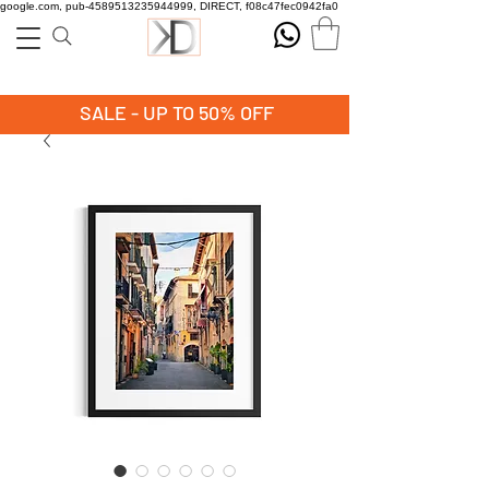
google.com, pub-4589513235944999, DIRECT, f08c47fec0942fa0
SALE - UP TO 50% OFF