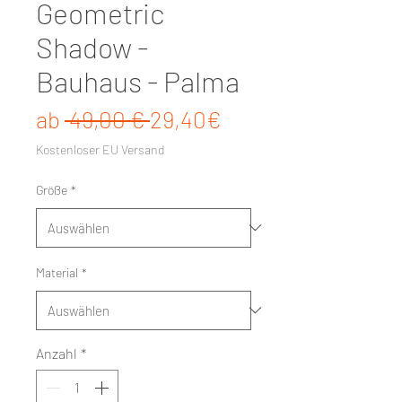
Geometric
Shadow -
Bauhaus - Palma
Standardpreis
Sale-Preis
ab
 49,00 € 
29,40€
Kostenloser EU Versand
Größe
*
Material
*
Anzahl
*