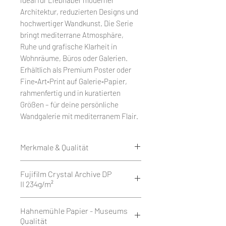
Architektur, reduzierten Designs und
hochwertiger Wandkunst. Die Serie
bringt mediterrane Atmosphäre,
Ruhe und grafische Klarheit in
Wohnräume, Büros oder Galerien.
Erhältlich als Premium Poster oder
Fine‑Art‑Print auf Galerie‑Papier,
rahmenfertig und in kuratierten
Größen – für deine persönliche
Wandgalerie mit mediterranem Flair.
Merkmale & Qualität
Edition 50
Fujifilm Crystal Archive DP
Weißrand rundum 1 cm.
II 234g/m²
Druck als Giclée auf Fujifilm
Crystal Archive DP II 234g/m² - Matt
Fujifilm Crystal Archive DP II ist ein
Hahnemühle Papier - Museums
oder Glossy.
hochwertiges Silberhalogenid-
Qualität