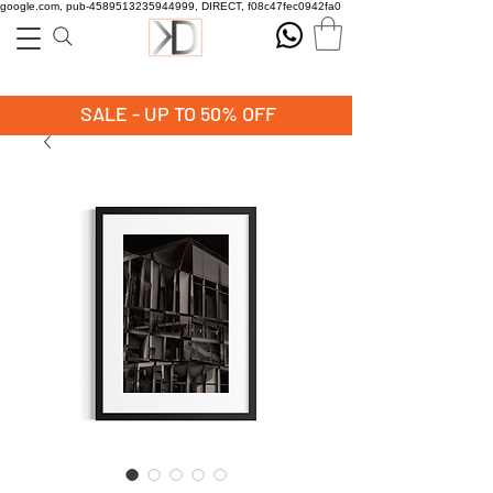
google.com, pub-4589513235944999, DIRECT, f08c47fec0942fa0
SALE - UP TO 50% OFF