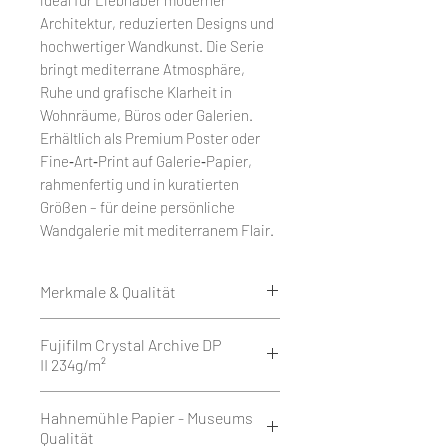
Architektur, reduzierten Designs und
hochwertiger Wandkunst. Die Serie
bringt mediterrane Atmosphäre,
Ruhe und grafische Klarheit in
Wohnräume, Büros oder Galerien.
Erhältlich als Premium Poster oder
Fine‑Art‑Print auf Galerie‑Papier,
rahmenfertig und in kuratierten
Größen – für deine persönliche
Wandgalerie mit mediterranem Flair.
Merkmale & Qualität
Edition 50
Fujifilm Crystal Archive DP
Weißrand rundum 1 cm.
II 234g/m²
Druck als Giclée auf Fujifilm
Crystal Archive DP II 234g/m² - Matt
Fujifilm Crystal Archive DP II ist ein
Hahnemühle Papier - Museums
oder Glossy.
hochwertiges Silberhalogenid-
Qualität