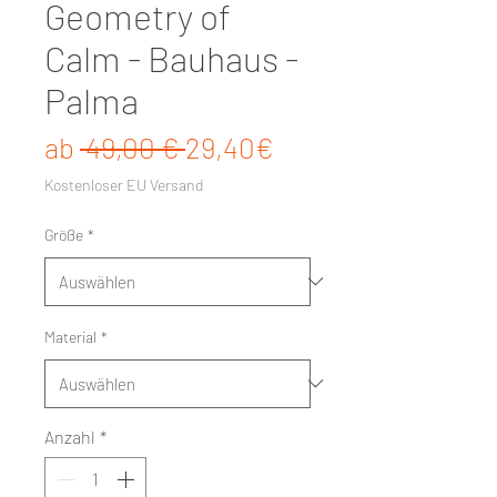
Geometry of
Calm - Bauhaus -
Palma
Standardpreis
Sale-Preis
ab
 49,00 € 
29,40€
Kostenloser EU Versand
Größe
*
Material
*
Anzahl
*