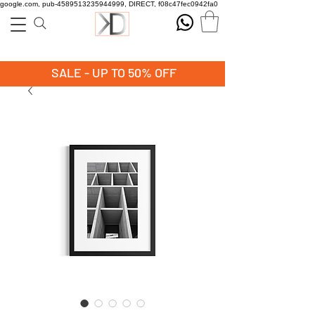
google.com, pub-4589513235944999, DIRECT, f08c47fec0942fa0
SALE - UP TO 50% OFF