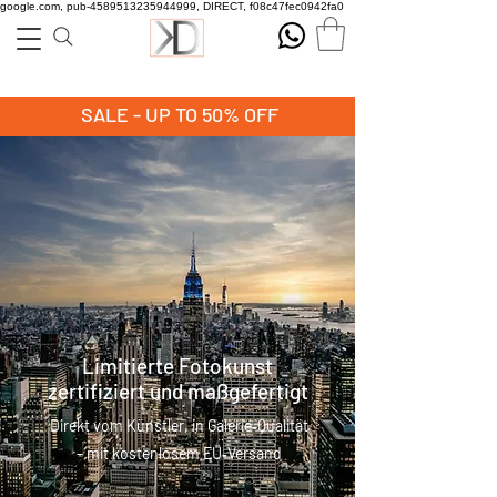
google.com, pub-4589513235944999, DIRECT, f08c47fec0942fa0
SALE - UP TO 50% OFF
Limitierte Fotokunst
zertifiziert und maßgefertigt
Direkt vom Künstler, in Galerie‑Qualität
– mit kostenlosem EU‑Versand