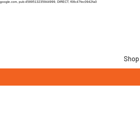
google.com, pub-4589513235944999, DIRECT, f08c47fec0942fa0
Shop