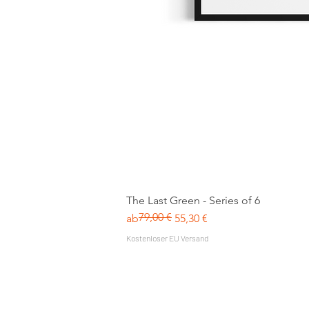
The Last Green - Series of 6
79,00 €
Standardpreis
Sale-Preis
ab
55,30 €
Kostenloser EU Versand