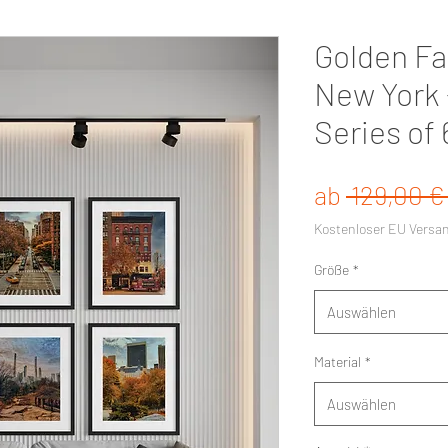
Golden Fa
New York 
Series of 
ab
 129,00 €
Kostenloser EU Versa
Größe
*
Auswählen
Material
*
Auswählen