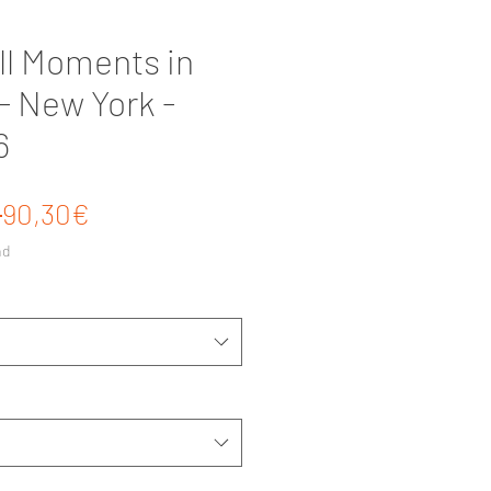
ll Moments in
- New York -
6
Standardpreis
Sale-Preis
 
90,30€
nd