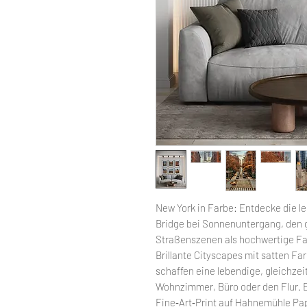
New York in Farbe: Entdecke die l
Bridge bei Sonnenuntergang, den g
Straßenszenen als hochwertige Far
Brillante Cityscapes mit satten Fa
schaffen eine lebendige, gleichzeit
Wohnzimmer, Büro oder den Flur. E
Fine‑Art‑Print auf Hahnemühle Pap