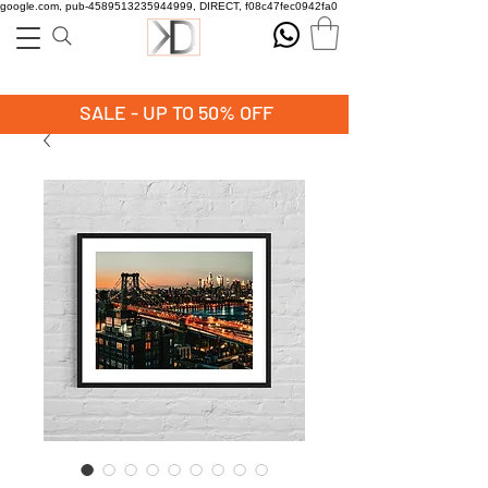
google.com, pub-4589513235944999, DIRECT, f08c47fec0942fa0
SALE - UP TO 50% OFF