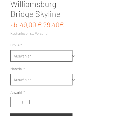
Williamsburg
Bridge Skyline
Standardpreis
Sale-Preis
ab
 49,00 € 
29,40€
Kostenloser EU Versand
Größe
*
Material
*
Anzahl
*