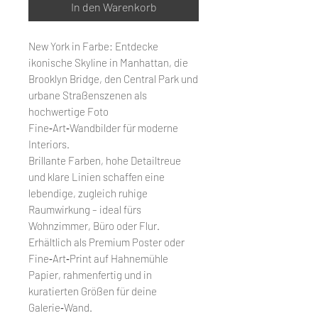
In den Warenkorb
New York in Farbe: Entdecke
ikonische Skyline in Manhattan, die
Brooklyn Bridge, den Central Park und
urbane Straßenszenen als
hochwertige Foto
Fine‑Art‑Wandbilder für moderne
Interiors.​
Brillante Farben, hohe Detailtreue
und klare Linien schaffen eine
lebendige, zugleich ruhige
Raumwirkung – ideal fürs
Wohnzimmer, Büro oder Flur.​
Erhältlich als Premium Poster oder
Fine‑Art‑Print auf Hahnemühle
Papier, rahmenfertig und in
kuratierten Größen für deine
Galerie‑Wand.