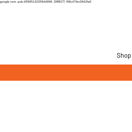
google.com, pub-4589513235944999, DIRECT, f08c47fec0942fa0
Shop