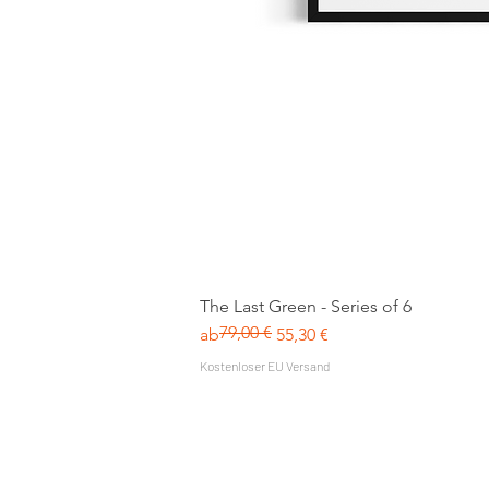
The Last Green - Series of 6
79,00 €
Standardpreis
Sale-Preis
ab
55,30 €
Kostenloser EU Versand