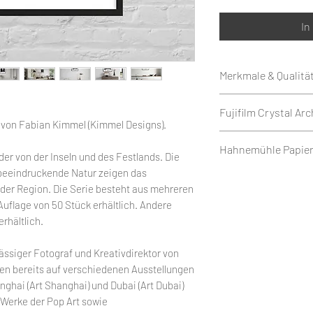
In
Merkmale & Qualitä
Edition 50
Fujifilm Crystal Arc
Weißrand rundum 1
n von Fabian Kimmel (Kimmel Designs).
Druck als Giclée auf
Fujifilm Crystal Arc
Hahnemühle Papier
II 234g/m² - Matt od
Silberhalogenid-Fot
der von der Inseln und des Festlands. Die
oder
matter oder glänzen
 beeindruckende Natur zeigen das
Hahnemühle Fine Art
auf Hahnemühle Fin
 der Region. Die Serie besteht aus mehreren
Es besticht durch b
hochglänzendes Fine
Glossy.
 Auflage von 50 Stück erhältlich. Andere
Farbdichte und scha
dessen edle Filzstr
Gedruckt mit Epso
rhältlich.
Kunstdrucken eine 
Beschichtung für b
Pigmenttinten.
verleihen. Mit sein
und brillante Farb
Das Werk kommt mit
sässiger Fotograf und Kreativdirektor von
professionellen Qua
ISO9706 garantiert
n bereits auf verschiedenen Ausstellungen
ideal für hochwerti
perfekte Darstellun
anghai (Art Shanghai) und Dubai (Art Dubai)
Langlebigkeit und b
künstlerische Werk
t Werke der Pop Art sowie
verlangen.