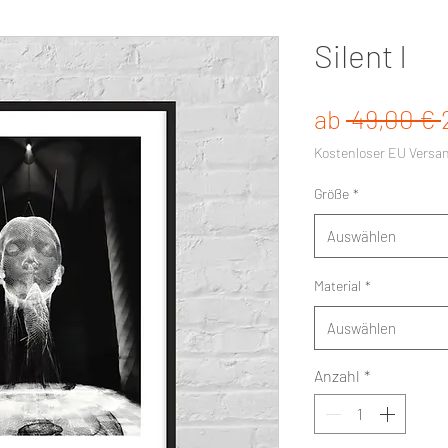
Silent I
ab
 49,00 € 
Kostenloser EU Versa
Größe
*
Auswählen
Material
*
Auswählen
Anzahl
*