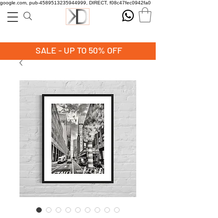
google.com, pub-4589513235944999, DIRECT, f08c47fec0942fa0
SALE - UP TO 50% OFF