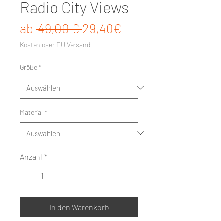
Radio City Views
Standardpreis
Sale-Preis
ab
 49,00 € 
29,40€
Kostenloser EU Versand
Größe
*
Material
*
Anzahl
*
In den Warenkorb