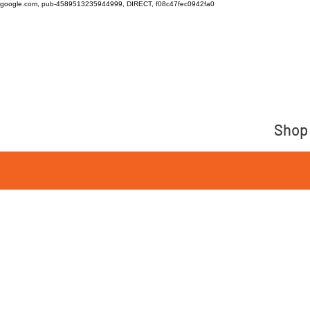
google.com, pub-4589513235944999, DIRECT, f08c47fec0942fa0
Shop