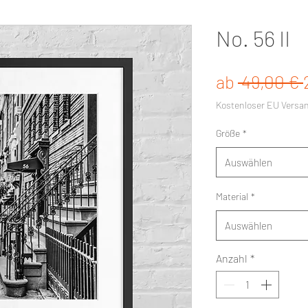
No. 56 II
ab
 49,00 € 
Kostenloser EU Versa
Größe
*
Auswählen
Material
*
Auswählen
Anzahl
*