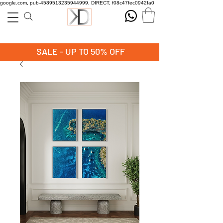
google.com, pub-4589513235944999, DIRECT, f08c47fec0942fa0
SALE - UP TO 50% OFF