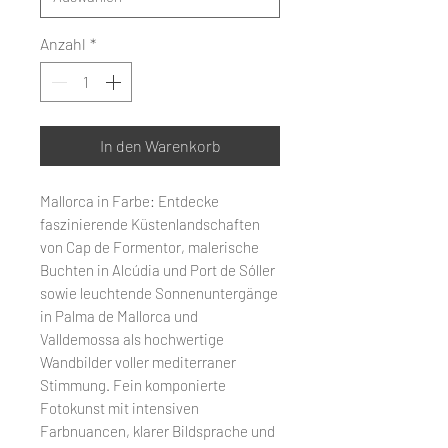
Anzahl
*
In den Warenkorb
Mallorca in Farbe: Entdecke
faszinierende Küstenlandschaften
von Cap de Formentor, malerische
Buchten in Alcúdia und Port de Sóller
sowie leuchtende Sonnenuntergänge
in Palma de Mallorca und
Valldemossa als hochwertige
Wandbilder voller mediterraner
Stimmung. Fein komponierte
Fotokunst mit intensiven
Farbnuancen, klarer Bildsprache und