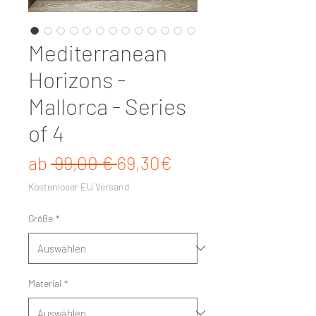
Mediterranean
Horizons -
Mallorca - Series
of 4
Standardpreis
Sale-Preis
ab
 99,00 € 
69,30€
Kostenloser EU Versand
Größe
*
Material
*