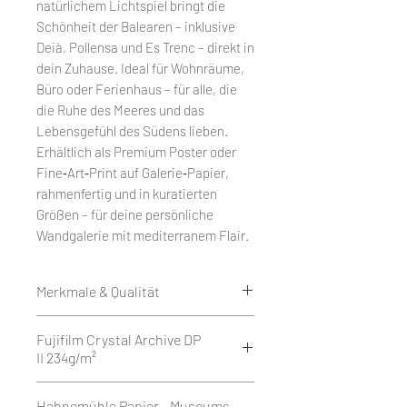
natürlichem Lichtspiel bringt die
Schönheit der Balearen – inklusive
Deià, Pollensa und Es Trenc – direkt in
dein Zuhause. Ideal für Wohnräume,
Büro oder Ferienhaus – für alle, die
die Ruhe des Meeres und das
Lebensgefühl des Südens lieben.
Erhältlich als Premium Poster oder
Fine‑Art‑Print auf Galerie‑Papier,
rahmenfertig und in kuratierten
Größen – für deine persönliche
Wandgalerie mit mediterranem Flair.
Merkmale & Qualität
Edition 50
Fujifilm Crystal Archive DP
Weißrand rundum 1 cm.
II 234g/m²
Druck als Giclée auf Fujifilm
Crystal Archive DP II 234g/m² - Matt
Fujifilm Crystal Archive DP II ist ein
Hahnemühle Papier - Museums