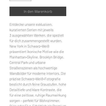
In den Warenkorb
Entdecke unsere exklusiven,
kuratierten Serien mit jeweils
3 ausgewählten Werken, die speziell
für dich zusammengestellt wurden.
New York in Schwarz‑Weiß
präsentiert ikonische Motive wie die
Manhattan‑Skyline, Brooklyn Bridge,
Central Park und urbane
Straßenszenen als hochwertige
Wandbilder für moderne Interiors. Die
präzise Schwarz‑Weiß‑Fotografie
besticht durch feine Graustufen, hohe
Detailtiefe und klare Kontraste, die
für eine zeitlose, ruhige Raumwirkung
sorgen – perfekt für Wohnzimmer,
Büro oder Flur. Erhältlich als Premium