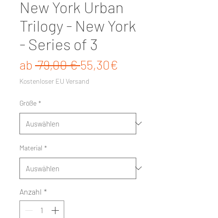
New York Urban
Trilogy - New York
- Series of 3
Standardpreis
Sale-Preis
ab
 79,00 € 
55,30€
Kostenloser EU Versand
Größe
*
Material
*
Anzahl
*