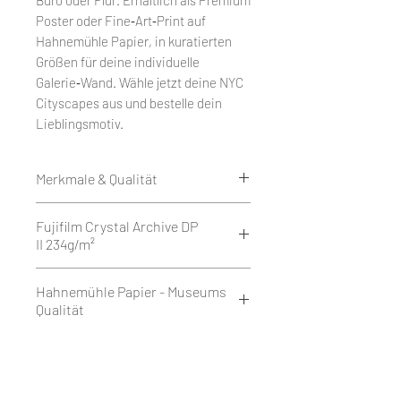
Poster oder Fine‑Art‑Print auf
Hahnemühle Papier, in kuratierten
Größen für deine individuelle
Galerie‑Wand. Wähle jetzt deine NYC
Cityscapes aus und bestelle dein
Lieblingsmotiv.
Merkmale & Qualität
Edition 50
Fujifilm Crystal Archive DP
Weißrand rundum 1 cm.
II 234g/m²
Druck als Giclée auf Fujifilm
Crystal Archive DP II 234g/m² - Matt
Fujifilm Crystal Archive DP II ist ein
Hahnemühle Papier - Museums
oder Glossy.
hochwertiges Silberhalogenid-
Qualität
oder
Fotopapier mit 234 g/m², das in
auf Hahnemühle FineArt Baryta
matter oder glänzender
Hahnemühle Fine Art Baryta ist ein
Papier 325g/m² Glossy.
Ausführung erhältlich ist. Es
hellweißes, hochglänzendes
Gedruckt mit Epson SureColor SC-
besticht durch brillante Farben,
FineArt Inkjet-Papier mit 325 g/m²,
Ähnliche Produkte