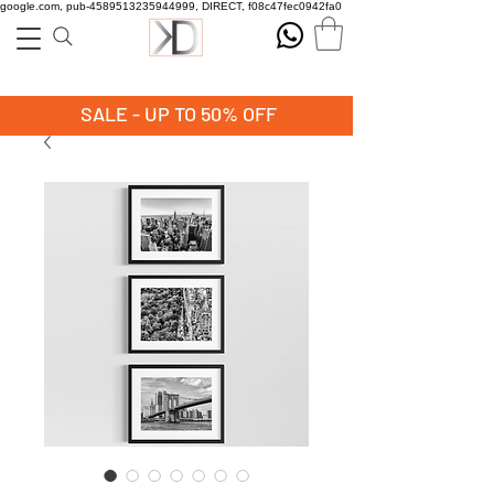
google.com, pub-4589513235944999, DIRECT, f08c47fec0942fa0
SALE - UP TO 50% OFF