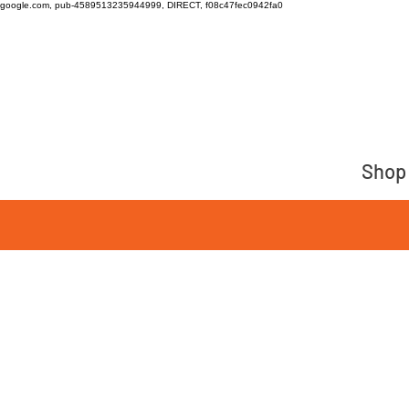
google.com, pub-4589513235944999, DIRECT, f08c47fec0942fa0
Shop