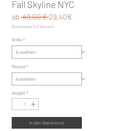
Fall Skyline NYC
Standardpreis
Sale-Preis
ab
 49,00 € 
29,40€
Kostenloser EU Versand
Größe
*
Material
*
Anzahl
*
In den Warenkorb