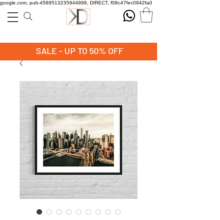
google.com, pub-4589513235944999, DIRECT, f08c47fec0942fa0
SALE - UP TO 50% OFF